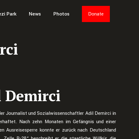
ezi Park
News
Photos
Donate
rci
l Demirci
er Journalist und Sozialwissenschaftler Adil Demirci in
erhaftet. Nach zehn Monaten im Gefängnis und einer
en Ausreisesperre konnte er zurück nach Deutschland
 „Zelle B-28“ beschreibt er die staatliche Willkür, die