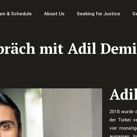
am & Schedule
About Us
Seeking for Justice
G
räch mit Adil Demi
Adi
2018 wurde d
der Türkei v
vier monatig
ausreisen. In