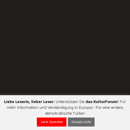
Liebe Leserin, lieber Leser:
Unterstützen Sie
das KulturForum!
Für
mehr Information und Verständigung in Europa– Für eine andere,
demokratische Türkei!
Jetzt Spenden
Gerade nicht