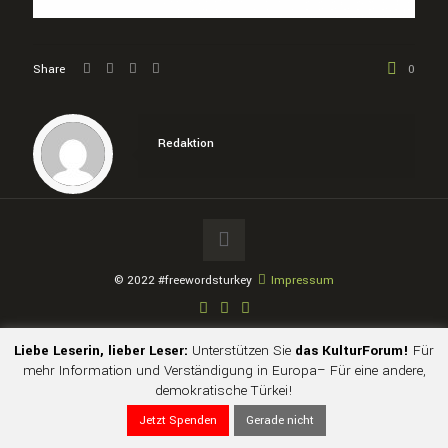
Share
0
Redaktion
© 2022 #freewordsturkey
Impressum
Liebe Leserin, lieber Leser:
Unterstützen Sie
das KulturForum!
Für
mehr Information und Verständigung in Europa– Für eine andere,
demokratische Türkei!
Jetzt Spenden
Gerade nicht