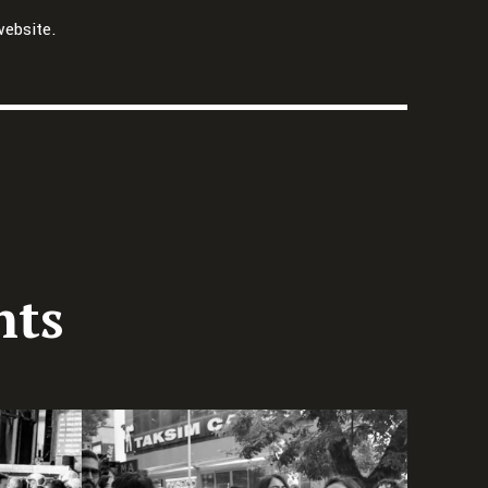
website.
Atilla Keskin: Freitag, 21.10.2022
nts