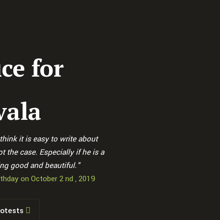
ce for
vala
hink it is easy to write about
t the case. Especially if he is a
ng good and beautiful."
thday on October 2 nd , 2019
rotests