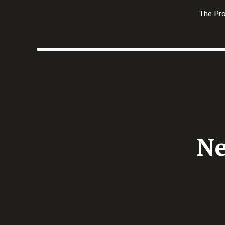
The Pro
Aslı Erdoğan: Donnerstag, 20.10.2022
Ne
Das Kulturforum mit Stand
auf der Frankfurter
Buchmesse 2022 vertreten
Edito