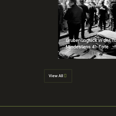
Grubenunglück in der Tü
Mindestens 41 Tote
View All