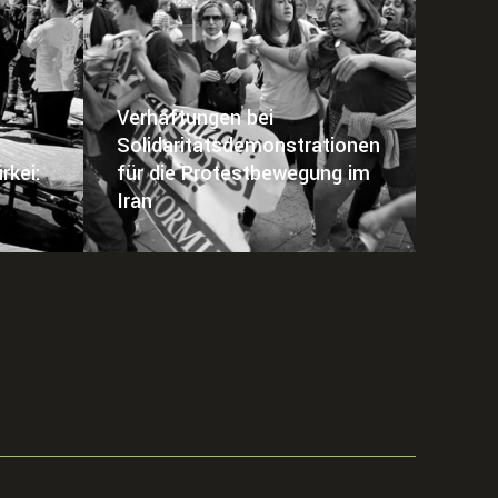
Verhaftungen bei
Solidaritätsdemonstrationen
rkei:
für die Protestbewegung im
Iran