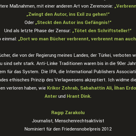
rtere Maßnahmen, mit einer anderen Art von Zeremonie:
„Verbrenn
„Zwingt den Autor, ins Exil zu gehen!“
Oder
„Steckt den Autor ins Gefängnis!“
Und als letzte Phase der Zensur:
„Tötet den Schriftsteller!“
b einmal:
„Dort wo man Bücher verbrennt, verbrennt man auc
 Bücher, die von der Regierung meines Landes, der Türkei, verboten 
d sehr stark. Anti-Linke Traditionen waren bis in die 90er Jahre s
em für das System. Die IPA, die International Publishers Associati
gendes ethisches Prinzip des Verlagwesens akzeptiert. Ich widme di
ten verloren haben, wie
Krikor Zohrab, Sabahattin Ali, İlhan Er
Anter
und
Hrant Dink.
Ragıp Zarakolu
Journalist, Menschenrechtsaktivist
Nominiert für den Friedensnobelpreis 2012