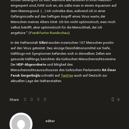
echten Gefängnis zu sein, während alle anderen in ihren Häusern
eingesperrt sind, fühlt sich an, als säße man in einem Aquarium auf
dem Meeresgrund. (…) Ich schreibe dies, während ich in einer
Gefängniszelle auf den heftigen Angriff eines Virus warte, der
Menschen meines Alters tötet. Ich bin nicht optimistisch, was mich
selbst betrifft, aber optimistisch für die Menschheit, der ich
angehöre.“ (
Frankfurter Rundschau
)
In der Haftanstalt
Silivri
wurden inzwischen 107 Menschen positiv
auf den Virus getestet. Das einzige Desinfektionsmittel sei Seife,
Häftlinge mit Symptomen befänden sich in denselben Zellen wie
gesunde Häftlinge, berichten die türkischen Menschenrechtsvereine.
Der
HDP-Abgeordnete
und Mitglied des
Menschenrechtsausschusses des türkischen Parlaments
RA Ömer
Faruk Gergerlioğlu
schreibt auf
Twitter
auch auf Deutsch zur
aktuellen Lage der Haftanstalten.
Share
0
editor